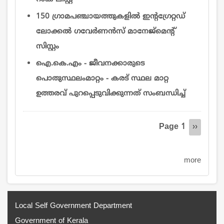
150 ഗ്രാമപഞ്ചായത്തുകളിൽ ഇന്റഗ്രേറ്റഡ്
ലോക്കൽ ഗവേർണൻസ് മാനേജ്‌മെന്റ്
സിസ്റ്റം
ഐ.കെ.എം - ജീവനക്കാരുടെ
പൊതുസ്ഥലംമാറ്റം - കരട് സ്ഥല മാറ്റ
ഉത്തരവ് പുറപ്പെടുവിക്കുന്നത് സംബന്ധിച്ച്
Pagination
Page 1
Next
››
page
more
Local Self Government Department
Government of Kerala