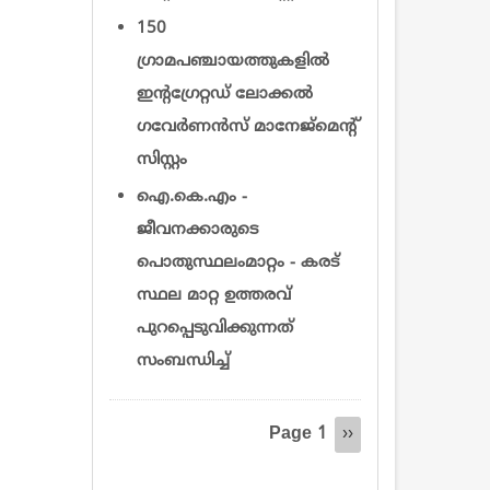
150
ഗ്രാമപഞ്ചായത്തുകളിൽ
ഇന്റഗ്രേറ്റഡ് ലോക്കൽ
ഗവേർണൻസ് മാനേജ്‌മെന്റ്
സിസ്റ്റം
ഐ.കെ.എം -
ജീവനക്കാരുടെ
പൊതുസ്ഥലംമാറ്റം - കരട്
സ്ഥല മാറ്റ ഉത്തരവ്
പുറപ്പെടുവിക്കുന്നത്
സംബന്ധിച്ച്
Pagination
Page 1
Next
››
page