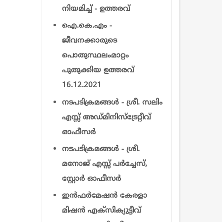
നിയമിച്ച് - ഉത്തരവ്
ഐ.കെ.എം -
ജീവനക്കാരുടെ
പൊതുസ്ഥലംമാറ്റം
പുതുക്കിയ ഉത്തരവ്
16.12.2021
നടപടിക്രമങ്ങൾ - ശ്രീ. സലിം
എസ്സ് അഡ്മിനിസ്ട്രേറ്റീവ്
ഓഫീസര്‍
നടപടിക്രമങ്ങൾ - ശ്രീ.
മനോജ് എസ്സ് പർച്ചേസ്,
സ്റ്റോർ ഓഫീസര്‍
ഇന്‍ഫര്‍മേഷന്‍ കേരളാ
മിഷന്‍ എക്സിക്യുട്ടീവ്‌