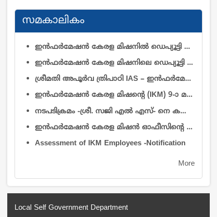
സമകാലികം
ഇൻഫർമേഷൻ കേരള മിഷനിൽ ഡെപ്യൂട്ടി ഡയറക്ടർ (റിസർച്ച് & ഡെവലപ്മെന്റ്)യും ഡെപ്യൂട്ടി ഡയറക്ടർ (ഓപ്പറേഷൻ & മെയിന്റനൻസ്)യും തസ്തികകളിലെ ഒഴിവുകൾ നികത്തുന്നതിനുള്ള വിജ്ഞാപനം
ഇൻഫർമേഷൻ കേരള മിഷനിലെ ഡെപ്യൂട്ടി ഡയറക്ടർ ഡോ. കെ. പി. നൗഫലിനെ (ആർ & ഡി) സേവനത്തിൽ നിന്ന് വിടുതൽ ചെയ്യുകയും ചുമതല കൈമാറ്റം ചെയ്യുകയും ചെയ്യുന്നതു സംബന്ധിച്ച്
ശ്രീമതി അപൂർവ ത്രിപാഠി IAS – ഇൻഫർമേഷൻ കേരള മിഷൻ എക്സിക്യൂട്ടീവ് ഡയറക്ടറായി ചുമതലയേറ്റത് – സംബന്ധിച്ച്
ഇൻഫർമേഷൻ കേരള മിഷന്റെ (IKM) 9-ാ മത് ഗവേണിംഗ് ബോഡി യോഗത്തിൽ പങ്കെടുക്കുന്ന അംഗങ്ങൾക്ക് ബാഗ്, പെൻഡ്രൈവ് നൽകുന്നതിനായി താല്പര്യമുള്ള സ്ഥാപനങ്ങളിൽ നിന്നും മത്സരസ്വഭാവമുള്ള ക്വട്ടേഷനുകൾ ക്ഷണിച്ചുകൊള്ളുന്നു.
നടപടിക്രമം -ശ്രീ. സജി എൽ എസ്- നെ കൺട്രോളർ ഓഫ് അഡ്മിനിസ്ട്രേഷൻ തസ്തികയിൽ അന്യത്ര സേവനാടിസ്ഥാനത്തിൽ - ജോലിയിൽ പ്രവേശിപ്പിച്ച് ഉത്തരവ്
ഇന്‍ഫര്‍മേഷന്‍ കേരള മിഷന്‍ ഓഫീസിൻ്റെ ആവശ്യത്തിന് 2026 ആഗസ്റ്റ് 1 മുതല്‍ കരാര്‍ അടിസ്ഥാനത്തില്‍ 2 കാറുകൾ ഓടുന്നതിന് ട്രാവല്‍ ഏജന്‍സികള്‍/വാഹന ഉടമകളില്‍ നിന്നും ക്വട്ടേഷന്‍ ക്ഷണിച്ചുകൊള്ളുന്നു
Assessment of IKM Employees -Notification
More
Local Self Government Department