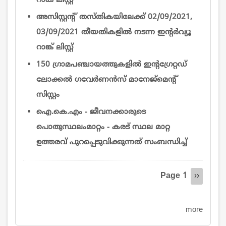
റാങ്ക് ലിസ്റ്റ്
അസിസ്റ്റന്റ് തസ്തികയിലേക്ക് 02/09/2021,
03/09/2021 തീയതികളിൽ നടന്ന ഇന്റര്‍വ്യൂ
റാങ്ക് ലിസ്റ്റ്
150 ഗ്രാമപഞ്ചായത്തുകളിൽ ഇന്റഗ്രേറ്റഡ്
ലോക്കൽ ഗവേർണൻസ് മാനേജ്‌മെന്റ്
സിസ്റ്റം
ഐ.കെ.എം - ജീവനക്കാരുടെ
പൊതുസ്ഥലംമാറ്റം - കരട് സ്ഥല മാറ്റ
ഉത്തരവ് പുറപ്പെടുവിക്കുന്നത് സംബന്ധിച്ച്
Pagination
Page 1
Next
››
page
more