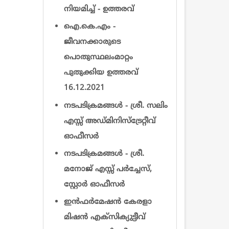
നിയമിച്ച് - ഉത്തരവ്
ഐ.കെ.എം -
ജീവനക്കാരുടെ
പൊതുസ്ഥലംമാറ്റം
പുതുക്കിയ ഉത്തരവ്
16.12.2021
നടപടിക്രമങ്ങൾ - ശ്രീ. സലിം
എസ്സ് അഡ്മിനിസ്ട്രേറ്റീവ്
ഓഫീസര്‍
നടപടിക്രമങ്ങൾ - ശ്രീ.
മനോജ് എസ്സ് പർച്ചേസ്,
സ്റ്റോർ ഓഫീസര്‍
ഇന്‍ഫര്‍മേഷന്‍ കേരളാ
മിഷന്‍ എക്സിക്യുട്ടീവ്‌