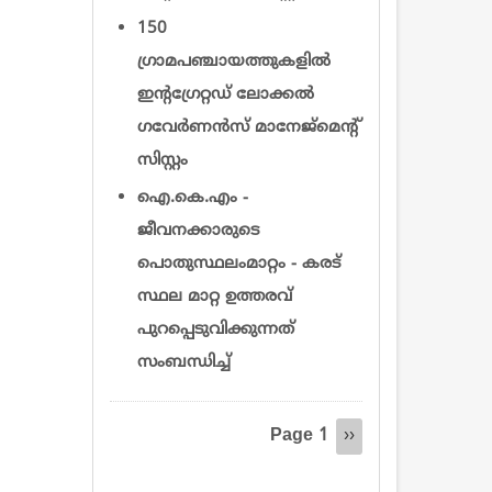
150
ഗ്രാമപഞ്ചായത്തുകളിൽ
ഇന്റഗ്രേറ്റഡ് ലോക്കൽ
ഗവേർണൻസ് മാനേജ്‌മെന്റ്
സിസ്റ്റം
ഐ.കെ.എം -
ജീവനക്കാരുടെ
പൊതുസ്ഥലംമാറ്റം - കരട്
സ്ഥല മാറ്റ ഉത്തരവ്
പുറപ്പെടുവിക്കുന്നത്
സംബന്ധിച്ച്
Pagination
Page 1
Next
››
page