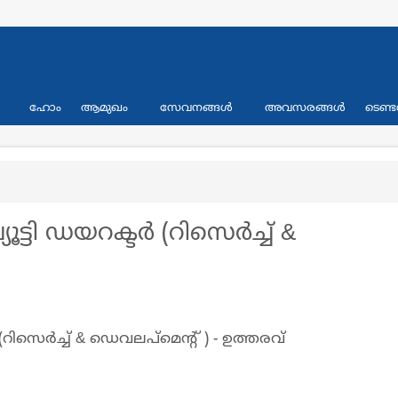
Primary
ഹോം
ആമുഖം
സേവനങ്ങള്‍
അവസരങ്ങള്‍
ടെണ്ട
links
ി ഡയറക്ടര്‍ (റിസെർച്ച് &
റിസെർച്ച് & ഡെവലപ്മെന്റ് ) - ഉത്തരവ്