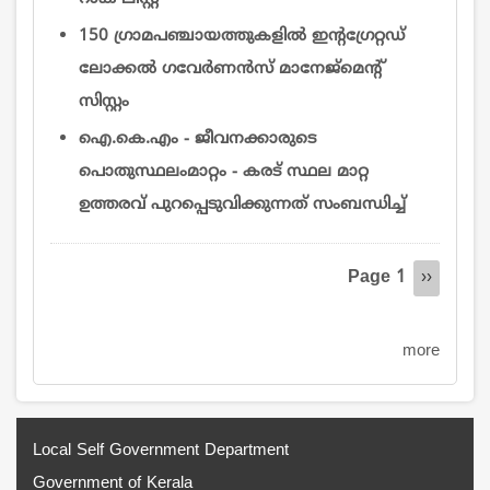
150 ഗ്രാമപഞ്ചായത്തുകളിൽ ഇന്റഗ്രേറ്റഡ്
ലോക്കൽ ഗവേർണൻസ് മാനേജ്‌മെന്റ്
സിസ്റ്റം
ഐ.കെ.എം - ജീവനക്കാരുടെ
പൊതുസ്ഥലംമാറ്റം - കരട് സ്ഥല മാറ്റ
ഉത്തരവ് പുറപ്പെടുവിക്കുന്നത് സംബന്ധിച്ച്
Pagination
Page 1
Next
››
page
more
Local Self Government Department
Government of Kerala