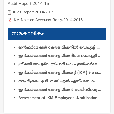
Audit Report 2014-15
Audit Report 2014-2015
IKM Note on Accounts Reply-2014-2015
സമകാലികം
ഇൻഫർമേഷൻ കേരള മിഷനിൽ ഡെപ്യൂട്ടി ഡയറക്ടർ (റിസർച്ച് & ഡെവലപ്മെന്റ്)യും ഡെപ്യൂട്ടി ഡയറക്ടർ (ഓപ്പറേഷൻ & മെയിന്റനൻസ്)യും തസ്തികകളിലെ ഒഴിവുകൾ നികത്തുന്നതിനുള്ള വിജ്ഞാപനം
ഇൻഫർമേഷൻ കേരള മിഷനിലെ ഡെപ്യൂട്ടി ഡയറക്ടർ ഡോ. കെ. പി. നൗഫലിനെ (ആർ & ഡി) സേവനത്തിൽ നിന്ന് വിടുതൽ ചെയ്യുകയും ചുമതല കൈമാറ്റം ചെയ്യുകയും ചെയ്യുന്നതു സംബന്ധിച്ച്
ശ്രീമതി അപൂർവ ത്രിപാഠി IAS – ഇൻഫർമേഷൻ കേരള മിഷൻ എക്സിക്യൂട്ടീവ് ഡയറക്ടറായി ചുമതലയേറ്റത് – സംബന്ധിച്ച്
ഇൻഫർമേഷൻ കേരള മിഷന്റെ (IKM) 9-ാ മത് ഗവേണിംഗ് ബോഡി യോഗത്തിൽ പങ്കെടുക്കുന്ന അംഗങ്ങൾക്ക് ബാഗ്, പെൻഡ്രൈവ് നൽകുന്നതിനായി താല്പര്യമുള്ള സ്ഥാപനങ്ങളിൽ നിന്നും മത്സരസ്വഭാവമുള്ള ക്വട്ടേഷനുകൾ ക്ഷണിച്ചുകൊള്ളുന്നു.
നടപടിക്രമം -ശ്രീ. സജി എൽ എസ്- നെ കൺട്രോളർ ഓഫ് അഡ്മിനിസ്ട്രേഷൻ തസ്തികയിൽ അന്യത്ര സേവനാടിസ്ഥാനത്തിൽ - ജോലിയിൽ പ്രവേശിപ്പിച്ച് ഉത്തരവ്
ഇന്‍ഫര്‍മേഷന്‍ കേരള മിഷന്‍ ഓഫീസിൻ്റെ ആവശ്യത്തിന് 2026 ആഗസ്റ്റ് 1 മുതല്‍ കരാര്‍ അടിസ്ഥാനത്തില്‍ 2 കാറുകൾ ഓടുന്നതിന് ട്രാവല്‍ ഏജന്‍സികള്‍/വാഹന ഉടമകളില്‍ നിന്നും ക്വട്ടേഷന്‍ ക്ഷണിച്ചുകൊള്ളുന്നു
Assessment of IKM Employees -Notification