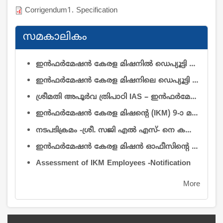
Corrigendum1. Specification
സമകാലികം
ഇൻഫർമേഷൻ കേരള മിഷനിൽ ഡെപ്യൂട്ടി ഡയറക്ടർ (റിസർച്ച് & ഡെവലപ്മെന്റ്)യും ഡെപ്യൂട്ടി ഡയറക്ടർ (ഓപ്പറേഷൻ & മെയിന്റനൻസ്)യും തസ്തികകളിലെ ഒഴിവുകൾ നികത്തുന്നതിനുള്ള വിജ്ഞാപനം
ഇൻഫർമേഷൻ കേരള മിഷനിലെ ഡെപ്യൂട്ടി ഡയറക്ടർ ഡോ. കെ. പി. നൗഫലിനെ (ആർ & ഡി) സേവനത്തിൽ നിന്ന് വിടുതൽ ചെയ്യുകയും ചുമതല കൈമാറ്റം ചെയ്യുകയും ചെയ്യുന്നതു സംബന്ധിച്ച്
ശ്രീമതി അപൂർവ ത്രിപാഠി IAS – ഇൻഫർമേഷൻ കേരള മിഷൻ എക്സിക്യൂട്ടീവ് ഡയറക്ടറായി ചുമതലയേറ്റത് – സംബന്ധിച്ച്
ഇൻഫർമേഷൻ കേരള മിഷന്റെ (IKM) 9-ാ മത് ഗവേണിംഗ് ബോഡി യോഗത്തിൽ പങ്കെടുക്കുന്ന അംഗങ്ങൾക്ക് ബാഗ്, പെൻഡ്രൈവ് നൽകുന്നതിനായി താല്പര്യമുള്ള സ്ഥാപനങ്ങളിൽ നിന്നും മത്സരസ്വഭാവമുള്ള ക്വട്ടേഷനുകൾ ക്ഷണിച്ചുകൊള്ളുന്നു.
നടപടിക്രമം -ശ്രീ. സജി എൽ എസ്- നെ കൺട്രോളർ ഓഫ് അഡ്മിനിസ്ട്രേഷൻ തസ്തികയിൽ അന്യത്ര സേവനാടിസ്ഥാനത്തിൽ - ജോലിയിൽ പ്രവേശിപ്പിച്ച് ഉത്തരവ്
ഇന്‍ഫര്‍മേഷന്‍ കേരള മിഷന്‍ ഓഫീസിൻ്റെ ആവശ്യത്തിന് 2026 ആഗസ്റ്റ് 1 മുതല്‍ കരാര്‍ അടിസ്ഥാനത്തില്‍ 2 കാറുകൾ ഓടുന്നതിന് ട്രാവല്‍ ഏജന്‍സികള്‍/വാഹന ഉടമകളില്‍ നിന്നും ക്വട്ടേഷന്‍ ക്ഷണിച്ചുകൊള്ളുന്നു
Assessment of IKM Employees -Notification
More