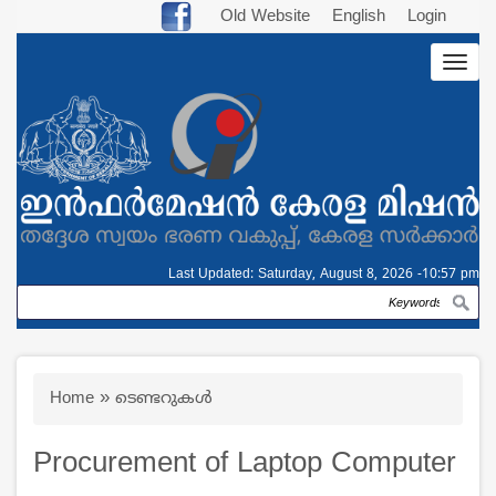
Skip
Old Website
English
Login
to
Togg
main
navig
content
Last Updated:
Saturday, August 8, 2026 -10:57 pm
Search
Breadcrumb
Home
ടെണ്ടറുകള്‍
Procurement of Laptop Computer