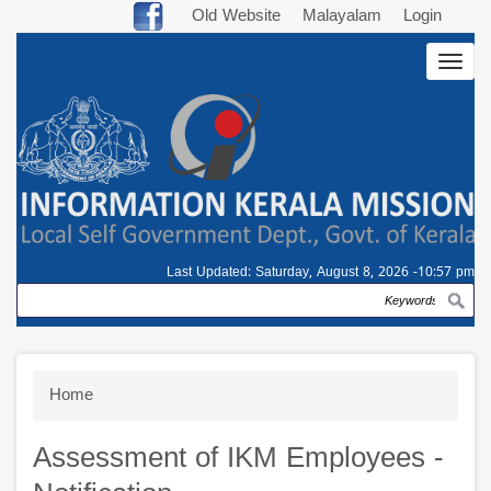
Skip
Old Website
Malayalam
Login
to
Togg
main
navig
content
Last Updated:
Saturday, August 8, 2026 -10:57 pm
Search
Breadcrumb
Home
Assessment of IKM Employees -