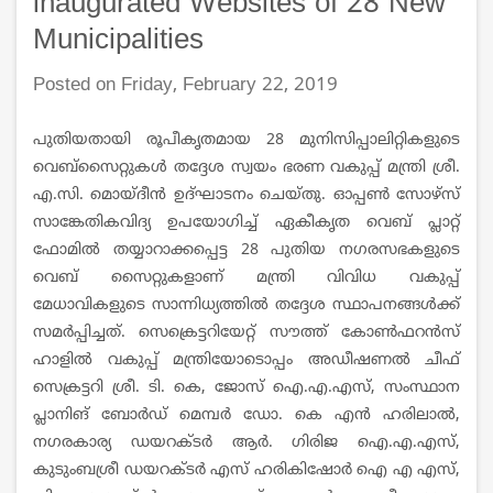
inaugurated Websites of 28 New
Municipalities
Posted on Friday, February 22, 2019
പുതിയതായി രൂപീകൃതമായ 28 മുനിസിപ്പാലിറ്റികളുടെ
വെബ്സൈറ്റുകള്‍ തദ്ദേശ സ്വയം ഭരണ വകുപ്പ് മന്ത്രി ശ്രീ.
എ.സി. മൊയ്ദീന്‍ ഉദ്ഘാടനം ചെയ്തു. ഓപ്പണ്‍ സോഴ്സ്‌
സാങ്കേതികവിദ്യ ഉപയോഗിച്ച് ഏകീകൃത വെബ്‌ പ്ലാറ്റ്
ഫോമിൽ തയ്യാറാക്കപ്പെട്ട 28 പുതിയ നഗരസഭകളുടെ
വെബ് സൈറ്റുകളാണ് മന്ത്രി വിവിധ വകുപ്പ്
മേധാവികളുടെ സാന്നിധ്യത്തിൽ തദ്ദേശ സ്ഥാപനങ്ങൾക്ക്
സമർപ്പിച്ചത്. സെക്രെട്ടറിയേറ്റ് സൗത്ത് കോണ്‍ഫറന്‍സ്
ഹാളില്‍ വകുപ്പ് മന്ത്രിയോടൊപ്പം അഡീഷണൽ ചീഫ്
സെക്രട്ടറി ശ്രീ. ടി. കെ, ജോസ് ഐ.എ.എസ്, സംസ്ഥാന
പ്ലാനിങ് ബോർഡ് മെമ്പർ ഡോ. കെ എൻ ഹരിലാൽ,
നഗരകാര്യ ഡയറക്ടർ ആര്‍. ഗിരിജ ഐ.എ.എസ്,
കുടുംബശ്രീ ഡയറക്ടർ എസ് ഹരികിഷോര്‍ ഐ എ എസ്,