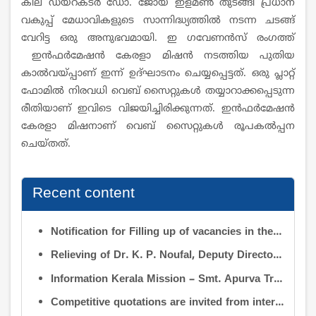
കില ഡയറക്ടര്‍ ഡോ. ജോയ് ഇളമണ്‍ തുടങ്ങീ പ്രധാന
വകുപ്പ് മേധാവികളുടെ സാന്നിദ്ധ്യത്തിൽ നടന്ന ചടങ്ങ്
വേറിട്ട ഒരു അനുഭവമായി. ഇ ഗവേണൻസ് രംഗത്ത്
ഇൻഫർമേഷൻ കേരളാ മിഷൻ നടത്തിയ പുതിയ
കാൽവയ്പ്പാണ് ഇന്ന് ഉദ്ഘാടനം ചെയ്യപ്പെട്ടത്. ഒരു പ്ലാറ്റ്
ഫോമിൽ നിരവധി വെബ് സൈറ്റുകൾ തയ്യാറാക്കപ്പെടുന്ന
രീതിയാണ്‌ ഇവിടെ വിജയിച്ചിരിക്കുന്നത്. ഇൻഫർമേഷൻ
കേരളാ മിഷനാണ് വെബ് സൈറ്റുകൾ രൂപകൽപ്പന
ചെയ്തത്.
Recent content
Notification for Filling up of vacancies in the Posts of Deputy Director (Research & Development) and Deputy Director (Operation & Maintenance) in the INFORMATION KERALA MISSION
Relieving of Dr. K. P. Noufal, Deputy Director (R&D) from Information Kerala Mission service and transfer of charge
Information Kerala Mission – Smt. Apurva Tripathi IAS – Assumption of Charge as Executive Director, IKM – Reg
Competitive quotations are invited from interested firms/agencies for the supply of bags and pen drives to be distributed to the members attending the 9th Governing Body Meeting of the Information Kerala Mission (IKM).