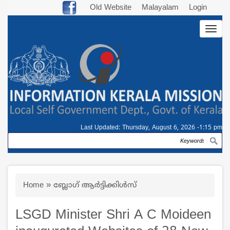
Skip
Old Website
Malayalam
Login
to
Togg
main
navig
content
Last Updated:
Thursday, August 6, 2026 -1:15 pm
Search
Breadcrumb
Home
ബ്ലോഗ് ആർട്ടിക്കിള്‍സ്
LSGD Minister Shri A C Moideen