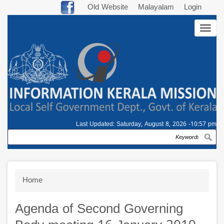
Skip
Old Website
Malayalam
Login
to
Togg
main
navig
content
Last Updated:
Saturday, August 8, 2026 -10:57 pm
Search
Breadcrumb
Home
Agenda of Second Governing