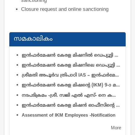
sanctioning
Closure request and online sanctioning
സമകാലികം
ഇൻഫർമേഷൻ കേരള മിഷനിൽ ഡെപ്യൂട്ടി ഡയറക്ടർ (റിസർച്ച് & ഡെവലപ്മെന്റ്)യും ഡെപ്യൂട്ടി ഡയറക്ടർ (ഓപ്പറേഷൻ & മെയിന്റനൻസ്)യും തസ്തികകളിലെ ഒഴിവുകൾ നികത്തുന്നതിനുള്ള വിജ്ഞാപനം
ഇൻഫർമേഷൻ കേരള മിഷനിലെ ഡെപ്യൂട്ടി ഡയറക്ടർ ഡോ. കെ. പി. നൗഫലിനെ (ആർ & ഡി) സേവനത്തിൽ നിന്ന് വിടുതൽ ചെയ്യുകയും ചുമതല കൈമാറ്റം ചെയ്യുകയും ചെയ്യുന്നതു സംബന്ധിച്ച്
ശ്രീമതി അപൂർവ ത്രിപാഠി IAS – ഇൻഫർമേഷൻ കേരള മിഷൻ എക്സിക്യൂട്ടീവ് ഡയറക്ടറായി ചുമതലയേറ്റത് – സംബന്ധിച്ച്
ഇൻഫർമേഷൻ കേരള മിഷന്റെ (IKM) 9-ാ മത് ഗവേണിംഗ് ബോഡി യോഗത്തിൽ പങ്കെടുക്കുന്ന അംഗങ്ങൾക്ക് ബാഗ്, പെൻഡ്രൈവ് നൽകുന്നതിനായി താല്പര്യമുള്ള സ്ഥാപനങ്ങളിൽ നിന്നും മത്സരസ്വഭാവമുള്ള ക്വട്ടേഷനുകൾ ക്ഷണിച്ചുകൊള്ളുന്നു.
നടപടിക്രമം -ശ്രീ. സജി എൽ എസ്- നെ കൺട്രോളർ ഓഫ് അഡ്മിനിസ്ട്രേഷൻ തസ്തികയിൽ അന്യത്ര സേവനാടിസ്ഥാനത്തിൽ - ജോലിയിൽ പ്രവേശിപ്പിച്ച് ഉത്തരവ്
ഇന്‍ഫര്‍മേഷന്‍ കേരള മിഷന്‍ ഓഫീസിൻ്റെ ആവശ്യത്തിന് 2026 ആഗസ്റ്റ് 1 മുതല്‍ കരാര്‍ അടിസ്ഥാനത്തില്‍ 2 കാറുകൾ ഓടുന്നതിന് ട്രാവല്‍ ഏജന്‍സികള്‍/വാഹന ഉടമകളില്‍ നിന്നും ക്വട്ടേഷന്‍ ക്ഷണിച്ചുകൊള്ളുന്നു
Assessment of IKM Employees -Notification
More