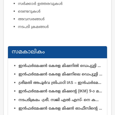
സര്‍ക്കാര്‍ ഉത്തരവുകള്‍
ടെണ്ടറുകള്‍
അവസരങ്ങള്‍
നടപടി ക്രമങ്ങള്‍
സമകാലികം
ഇൻഫർമേഷൻ കേരള മിഷനിൽ ഡെപ്യൂട്ടി ഡയറക്ടർ (റിസർച്ച് & ഡെവലപ്മെന്റ്)യും ഡെപ്യൂട്ടി ഡയറക്ടർ (ഓപ്പറേഷൻ & മെയിന്റനൻസ്)യും തസ്തികകളിലെ ഒഴിവുകൾ നികത്തുന്നതിനുള്ള വിജ്ഞാപനം
ഇൻഫർമേഷൻ കേരള മിഷനിലെ ഡെപ്യൂട്ടി ഡയറക്ടർ ഡോ. കെ. പി. നൗഫലിനെ (ആർ & ഡി) സേവനത്തിൽ നിന്ന് വിടുതൽ ചെയ്യുകയും ചുമതല കൈമാറ്റം ചെയ്യുകയും ചെയ്യുന്നതു സംബന്ധിച്ച്
ശ്രീമതി അപൂർവ ത്രിപാഠി IAS – ഇൻഫർമേഷൻ കേരള മിഷൻ എക്സിക്യൂട്ടീവ് ഡയറക്ടറായി ചുമതലയേറ്റത് – സംബന്ധിച്ച്
ഇൻഫർമേഷൻ കേരള മിഷന്റെ (IKM) 9-ാ മത് ഗവേണിംഗ് ബോഡി യോഗത്തിൽ പങ്കെടുക്കുന്ന അംഗങ്ങൾക്ക് ബാഗ്, പെൻഡ്രൈവ് നൽകുന്നതിനായി താല്പര്യമുള്ള സ്ഥാപനങ്ങളിൽ നിന്നും മത്സരസ്വഭാവമുള്ള ക്വട്ടേഷനുകൾ ക്ഷണിച്ചുകൊള്ളുന്നു.
നടപടിക്രമം -ശ്രീ. സജി എൽ എസ്- നെ കൺട്രോളർ ഓഫ് അഡ്മിനിസ്ട്രേഷൻ തസ്തികയിൽ അന്യത്ര സേവനാടിസ്ഥാനത്തിൽ - ജോലിയിൽ പ്രവേശിപ്പിച്ച് ഉത്തരവ്
ഇന്‍ഫര്‍മേഷന്‍ കേരള മിഷന്‍ ഓഫീസിൻ്റെ ആവശ്യത്തിന് 2026 ആഗസ്റ്റ് 1 മുതല്‍ കരാര്‍ അടിസ്ഥാനത്തില്‍ 2 കാറുകൾ ഓടുന്നതിന് ട്രാവല്‍ ഏജന്‍സികള്‍/വാഹന ഉടമകളില്‍ നിന്നും ക്വട്ടേഷന്‍ ക്ഷണിച്ചുകൊള്ളുന്നു