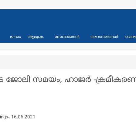
Primary
ഹോം
ആമുഖം
സേവനങ്ങള്‍
അവസരങ്ങള്‍
ടെണ്ട
links
െ ജോലി സമയം, ഹാജർ -ക്രമീകര
dings- 16.06.2021