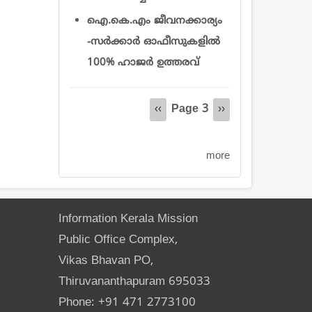
ഐ.കെ.എം ജീവനക്കാര്യം
-സർക്കാർ ഓഫീസുകളില്‍
100% ഹാജർ ഉത്തരവ്
Pagination
Page 3
Previous
‹‹
Next
››
page
page
more
Information Kerala Mission
Public Office Complex,
Vikas Bhavan PO,
Thiruvananthapuram 695033
Phone: +91 471 2773100