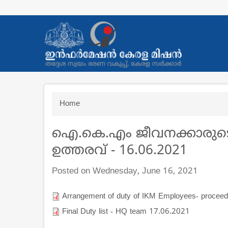
Skip
to
main
content
Breadcrumb
Home
ഐ.കെ.എം ജീവനക്കാരുട
ഉത്തരവ് - 16.06.2021
Posted on Wednesday, June 16, 2021
Arrangement of duty of IKM Employees- procee
Final Duty list - HQ team 17.06.2021