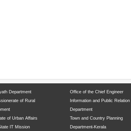
ath Department
Office of the Chief Engineer
ionerate of Rural
Information and Public Relation
pment
Department
ate of Urban Affairs
Town and Country Planning
State IT Mission
Department-Kerala