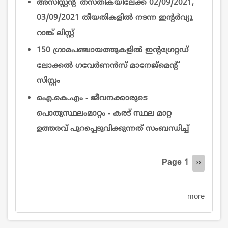
അസിസ്റ്റന്റ് തസ്തികയിലേക്ക് 02/09/2021,
03/09/2021 തീയതികളിൽ നടന്ന ഇന്റര്‍വ്യൂ
റാങ്ക് ലിസ്റ്റ്
150 ഗ്രാമപഞ്ചായത്തുകളിൽ ഇന്റഗ്രേറ്റഡ്
ലോക്കൽ ഗവേർണൻസ് മാനേജ്‌മെന്റ്
സിസ്റ്റം
ഐ.കെ.എം - ജീവനക്കാരുടെ
പൊതുസ്ഥലംമാറ്റം - കരട് സ്ഥല മാറ്റ
ഉത്തരവ് പുറപ്പെടുവിക്കുന്നത് സംബന്ധിച്ച്
Pagination
Page 1
Next
››
page
more