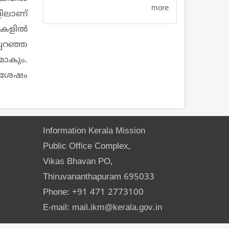
more
ളിലാണ്
കളിൽ
്പറഞ്ഞ
മാകും.
 ശേഷം
Information Kerala Mission
Public Office Complex,
Vikas Bhavan PO,
Thiruvananthapuram 695033
Phone: +91 471 2773100
E-mail: mail.ikm@kerala.gov.in