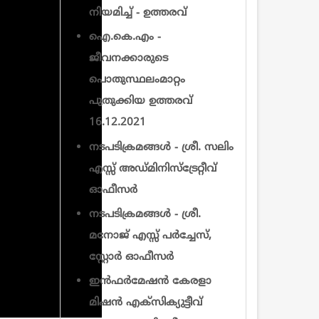
നിയമിച്ച് - ഉത്തരവ്
ഐ.കെ.എം -
ജീവനക്കാരുടെ
പൊതുസ്ഥലംമാറ്റം
പുതുക്കിയ ഉത്തരവ്
16.12.2021
നടപടിക്രമങ്ങൾ - ശ്രീ. സലിം
എസ്സ് അഡ്മിനിസ്ട്രേറ്റീവ്
ഓഫീസര്‍
നടപടിക്രമങ്ങൾ - ശ്രീ.
മനോജ് എസ്സ് പർച്ചേസ്,
സ്റ്റോർ ഓഫീസര്‍
ഇന്‍ഫര്‍മേഷന്‍ കേരളാ
മിഷന്‍ എക്സിക്യുട്ടീവ്‌