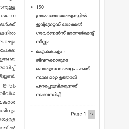
നുള്ള
150
തന്നെ
ഗ്രാമപഞ്ചായത്തുകളിൽ
ൾക്ക്
ഇന്റഗ്രേറ്റഡ് ലോക്കൽ
ലൈനിൽ
ഗവേർണൻസ് മാനേജ്‌മെന്റ്
്ഷ്യം
സിസ്റ്റം
പേക്ഷ
ഐ.കെ.എം -
ഉണ്ടോ
ജീവനക്കാരുടെ
ിച്ച്
പൊതുസ്ഥലംമാറ്റം - കരട്
ണ്ട്.
സ്ഥല മാറ്റ ഉത്തരവ്
റപ്പു
പുറപ്പെടുവിക്കുന്നത്
വിവിധ
സംബന്ധിച്ച്
ാവകാശ
Pagination
തിനും
Page 1
Next
››
െയുള്ള
page
ിലവിൽ