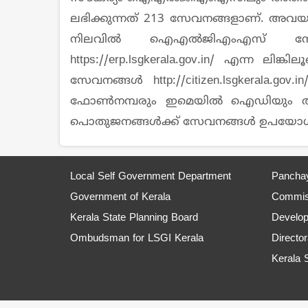
ലഭിക്കുന്നത് 213 സേവനങ്ങളാണ്. അവയു
നിലവിൽ ഐഎൽജിഎംഎസ് സേവനം 
https://erp.lsgkerala.gov.in/ എന്ന ല
സേവനങ്ങൾ http://citizen.lsgkerala.g
ഫോൺനമ്പരും ഇമെയിൽ ഐഡിയും ആധാർ
പൊതുജനങ്ങൾക്ക് സേവനങ്ങൾ ഉപയോഗി
Local Self Government Department
Panchay
Government of Kerala
Commiss
Kerala State Planning Board
Develo
Ombudsman for LSGI Kerala
Director
Kerala 