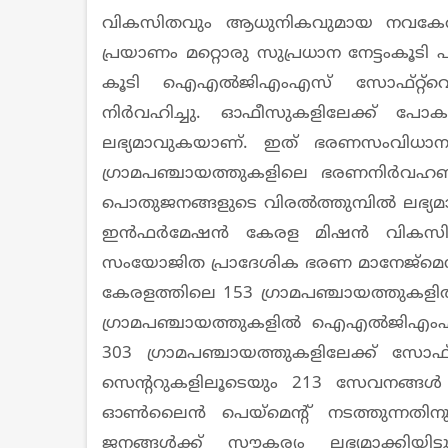
വികസിതവും ആധുനികവുമായ നവകേരളം
പ്രയാണം മറ്റൊരു സുപ്രധാന നേട്ടംകൂടി
കൂടി ഐഎൽജിഎംഎസ് സോഫ്റ്റ്‌വെയ
നിർവഹിച്ചു. ഓഫീസുകളിലേക്ക് പോ
ലഭ്യമാവുകയാണ്. ഇത് ഭരണസംവിധാ
ഗ്രാമപഞ്ചായത്തുകളിലെ ഭരണനിർവഹണ
പൊതുജനങ്ങളുടെ വിരൽത്തുമ്പിൽ ലഭ്യമ
ഇൻഫർമേഷൻ കേരള മിഷൻ വികസിപ്പി
സംയോജിത പ്രാദേശിക ഭരണ മാനേജ്മെന
കേരളത്തിലെ 153 ഗ്രാമപഞ്ചായത്തുകളിൽ
ഗ്രാമപഞ്ചായത്തുകളിൽ ഐഎൽജിഎംഎസ്
303 ഗ്രാമപഞ്ചായത്തുകളിലേക്ക് സോഫ
സെന്ററുകളിലൂടെയും 213 സേവനങ്ങൾ 
ഓൺലൈൻ പെയ്മെന്റ് നടത്തുന്നതി
ജനങ്ങൾക്ക് സൗകര്യം ലഭ്യമാക്കിയിട്