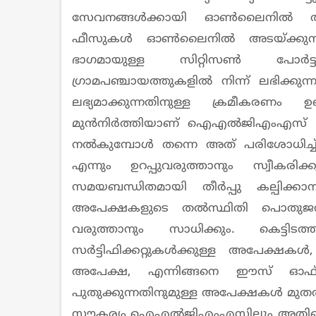
സേവനങ്ങൾക്കായി ഓൺലൈനിൽ അപേക
ഫീസുകൾ ഓൺലൈനിൽ അടയ്ക്കുന്ന
ഭാഗമായുള്ള സിറ്റിസൺ പോർട്ടലില
ഗ്രാമപഞ്ചായത്തുകളിൽ നിന്ന് ലഭിക
ലഭ്യമാക്കുന്നതിനുള്ള ക്രമീകരണം 
മുൻനിർത്തിയാണ് ഐഎൽജിഎംഎസ് അപ്ല
നൽകുമ്പോൾ തന്നെ അത് പരിശോധിച്
എന്നും ഉറപ്പുവരുത്താനും സ്വീക
സമയബന്ധിതമായി തീർപ്പു കല്പിക്കാ
അപേക്ഷകളുടെ തൽസ്ഥിതി പൊതുജനങ്ങൾ
വരുത്താനും സാധിക്കും. കെട്ടി
സർട്ടിഫിക്കറ്റുകൾക്കുള്ള അപേക്ഷ
അപേക്ഷ, എന്നിങ്ങനെ ഈസ് ഓഫ് ഡ
പുതുക്കുന്നതിനുമുള്ള അപേക്ഷകൾ മു
സൗകര്യം ഐഎൽജിഎംഎസിലും അതിന്റെ ഭ