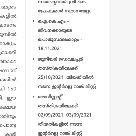
ഡയറക്ടറായി ശ്രീ കെ
്മുടെ
പ്രേംകുമാര്‍ സ്ഥാനമേറ്റു
തുകളിൽ
ഐ.കെ.എം -
ഘാടനം
ജീവനക്കാരുടെ
മ്പിൽ
പൊതുസ്ഥലംമാറ്റം -
ാകും.
18.11.2021
ാക്കി
ജൂനിയർ ഡെവലപ്പർ
ത്തോടെ
തസ്തികയിലേക്ക്
ഷനാണ്
25/10/2021 തീയതിയിൽ
ത്തിൽ
നടന്ന ഇന്റര്‍വ്യൂ റാങ്ക് ലിസ്റ്റ്
യി 150
അസിസ്റ്റന്റ്
യി. ഈ
തസ്തികയിലേക്ക്
 അക്ഷയ
02/09/2021, 03/09/2021
തിനും
തീയതികളിൽ നടന്ന
 പൊതു
ഇന്റര്‍വ്യൂ റാങ്ക് ലിസ്റ്റ്
ൽ കൂടി