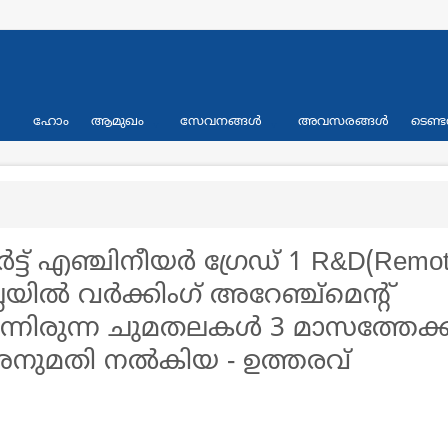
Primary
ഹോം
ആമുഖം
സേവനങ്ങള്‍
അവസരങ്ങള്‍
ടെണ്ട
links
്ട്‌ എഞ്ചിനീയര്‍ ഗ്രേഡ്‌ 1 R&D(Remo
്ലയില്‍ വര്‍ക്കിംഗ്‌ അറേഞ്ച്‌മെൻ്റ്
വന്നിരുന്ന ചുമതലകള്‍ 3 മാസത്തേക്ക്
 അനുമതി നല്‍കിയ - ഉത്തരവ്‌