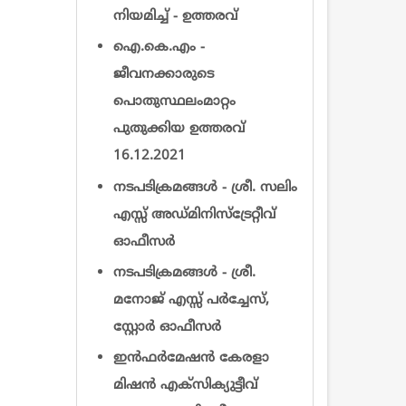
നിയമിച്ച് - ഉത്തരവ്
ഐ.കെ.എം -
ജീവനക്കാരുടെ
പൊതുസ്ഥലംമാറ്റം
പുതുക്കിയ ഉത്തരവ്
16.12.2021
നടപടിക്രമങ്ങൾ - ശ്രീ. സലിം
എസ്സ് അഡ്മിനിസ്ട്രേറ്റീവ്
ഓഫീസര്‍
നടപടിക്രമങ്ങൾ - ശ്രീ.
മനോജ് എസ്സ് പർച്ചേസ്,
സ്റ്റോർ ഓഫീസര്‍
ഇന്‍ഫര്‍മേഷന്‍ കേരളാ
മിഷന്‍ എക്സിക്യുട്ടീവ്‌