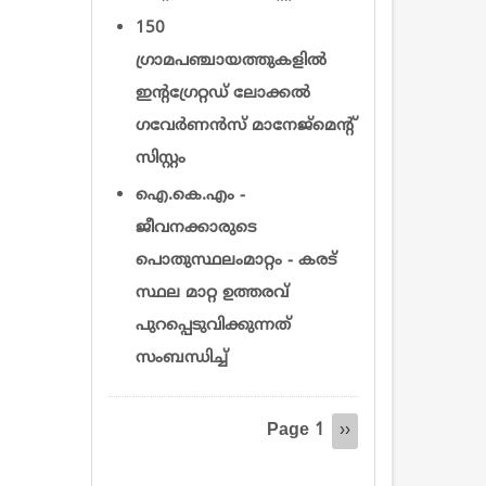
150
ഗ്രാമപഞ്ചായത്തുകളിൽ
ഇന്റഗ്രേറ്റഡ് ലോക്കൽ
ഗവേർണൻസ് മാനേജ്‌മെന്റ്
സിസ്റ്റം
ഐ.കെ.എം -
ജീവനക്കാരുടെ
പൊതുസ്ഥലംമാറ്റം - കരട്
സ്ഥല മാറ്റ ഉത്തരവ്
പുറപ്പെടുവിക്കുന്നത്
സംബന്ധിച്ച്
Pagination
Page 1
Next
››
page