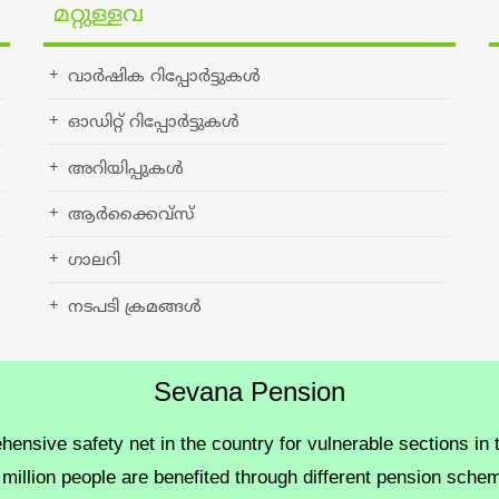
 ഓടുന്നതിന് ട്രാവല്‍
മറ്റുള്ളവ
േഷന്‍
വാര്‍ഷിക റിപ്പോര്‍ട്ടുകള്‍
ഓഡിറ്റ് റിപ്പോര്‍ട്ടുകള്‍
 31.12.2025 വരെയുള്ള
അറിയിപ്പുകള്‍
ആര്‍ക്കൈവ്സ്
more
ഗാലറി
നടപടി ക്രമങ്ങള്‍
Sevana Pension
sive safety net in the country for vulnerable sections in th
5 million people are benefited through different pension sc