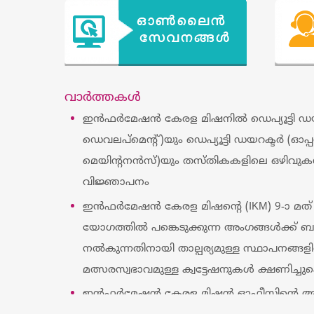
വാര്‍ത്തകള്‍
ഇൻഫർമേഷൻ കേരള മിഷനിൽ ഡെപ്യൂട്ടി ഡയറക
ഡെവലപ്മെന്റ്)യും ഡെപ്യൂട്ടി ഡയറക്ടർ (ഓപ
മെയിന്റനൻസ്)യും തസ്തികകളിലെ ഒഴിവുകൾ
വിജ്ഞാപനം
ഇൻഫർമേഷൻ കേരള മിഷന്റെ (IKM) 9-ാ മത
യോഗത്തിൽ പങ്കെടുക്കുന്ന അംഗങ്ങൾക്ക് 
നൽകുന്നതിനായി താല്പര്യമുള്ള സ്ഥാപനങ്ങളി
മത്സരസ്വഭാവമുള്ള ക്വട്ടേഷനുകൾ ക്ഷണിച്ചുക
ഇന്‍ഫര്‍മേഷന്‍ കേരള മിഷന്‍ ഓഫീസിൻ്റെ ആവ