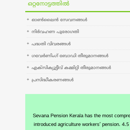
1 മുതല്‍ കരാര്‍ അടിസ്ഥാനത്തില്‍ 2 കാറുകൾ
ഒറ്റനോട്ടത്തില്‍
ഏജന്‍സികള്‍/വാഹന ഉടമകളില്‍ നിന്നും ക്വട്ട
ക്ഷണിച്ചുകൊള്ളുന്നു
ഓണ്‍ലൈന്‍ സേവനങ്ങള്‍
Assessment of IKM Employees -Notification
നിർവഹണ പുരോഗതി
ഐ.കെ.എം ജീവനക്കാരുടെ 01.01.2023 മുതൽ
പദ്ധതി വിവരങ്ങള്‍
അസസ്സ്മെൻ്റ്-ചുരുക്കപ്പട്ടിക-സംബന്ധിച്ച്
ഗവേർണിംഗ് ബോഡി തീരുമാനങ്ങള്‍
എക്സിക്യൂട്ടീവ് കമ്മിറ്റി തീരുമാനങ്ങള്‍
പ്രസിദ്ധീകരണങ്ങള്‍
Sevana Pension Kerala has the most comprehen
introduced agriculture workers’ pension. 4.
al rights