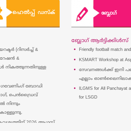
ബ്ലോഗ് ആർട്ടിക്കിള്‍സ്
്ടർ (റിസർച്ച് &
Friendly football match an
്പറേഷൻ &
KSMART Workshop at Asp
 നികത്തുന്നതിനുള്ള
സേവനങ്ങൾക്ക്‌ ഇനി 
എല്ലാം ഓൺലൈനിലാക്കി 
് ഗവേണിംഗ് ബോഡി
ILGMS for All Panchayat a
ബാഗ്, പെൻഡ്രൈവ്
for LSGD
ൽ നിന്നും
ൊള്ളുന്നു.
ശ്യത്തിന് 2026 ആഗസ്റ്റ്