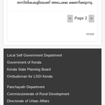
തസ്തികകളിലേക്ക് അപേക്ഷ ക്ഷണിക്കുന്നു.
Pagination
Page 2
Previous
‹‹
Next
››
page
page
more
Local Self Government Department
Government of Kerala
Kerala State Planning Board
Ombudsman for LSGI Kerala
Panchayath Department
Commissionerate of Rural Development
Directorate of Urban Affairs