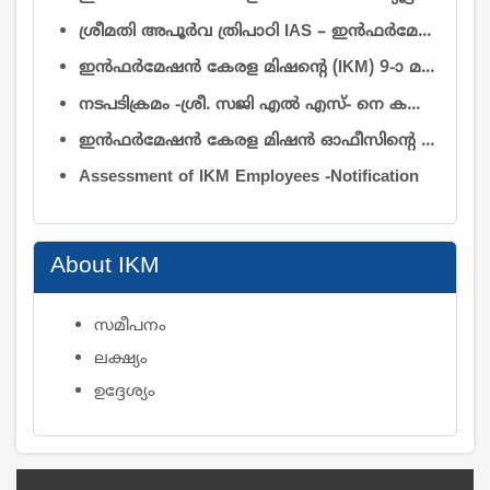
ശ്രീമതി അപൂർവ ത്രിപാഠി IAS – ഇൻഫർമേഷൻ കേരള മിഷൻ എക്സിക്യൂട്ടീവ് ഡയറക്ടറായി ചുമതലയേറ്റത് – സംബന്ധിച്ച്
ഇൻഫർമേഷൻ കേരള മിഷന്റെ (IKM) 9-ാ മത് ഗവേണിംഗ് ബോഡി യോഗത്തിൽ പങ്കെടുക്കുന്ന അംഗങ്ങൾക്ക് ബാഗ്, പെൻഡ്രൈവ് നൽകുന്നതിനായി താല്പര്യമുള്ള സ്ഥാപനങ്ങളിൽ നിന്നും മത്സരസ്വഭാവമുള്ള ക്വട്ടേഷനുകൾ ക്ഷണിച്ചുകൊള്ളുന്നു.
നടപടിക്രമം -ശ്രീ. സജി എൽ എസ്- നെ കൺട്രോളർ ഓഫ് അഡ്മിനിസ്ട്രേഷൻ തസ്തികയിൽ അന്യത്ര സേവനാടിസ്ഥാനത്തിൽ - ജോലിയിൽ പ്രവേശിപ്പിച്ച് ഉത്തരവ്
ഇന്‍ഫര്‍മേഷന്‍ കേരള മിഷന്‍ ഓഫീസിൻ്റെ ആവശ്യത്തിന് 2026 ആഗസ്റ്റ് 1 മുതല്‍ കരാര്‍ അടിസ്ഥാനത്തില്‍ 2 കാറുകൾ ഓടുന്നതിന് ട്രാവല്‍ ഏജന്‍സികള്‍/വാഹന ഉടമകളില്‍ നിന്നും ക്വട്ടേഷന്‍ ക്ഷണിച്ചുകൊള്ളുന്നു
Assessment of IKM Employees -Notification
About IKM
സമീപനം
ലക്ഷ്യം
ഉദ്ദേശ്യം