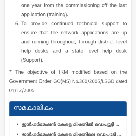
one year from the commissioning off the last
application (training).
To provide continued technical support to
ensure that the network applications are up
and running throughout, through district level
help desks and a state level help desk
(Support).
* The objective of IKM modified based on the
Government Order
GO(MS) No.360/2005/LSGD dated
01/12/2005
സമകാലികം
ഇൻഫർമേഷൻ കേരള മിഷനിൽ ഡെപ്യൂട്ടി ഡയറക്ടർ (റിസർച്ച് & ഡെവലപ്മെന്റ്)യും ഡെപ്യൂട്ടി ഡയറക്ടർ (ഓപ്പറേഷൻ & മെയിന്റനൻസ്)യും തസ്തികകളിലെ ഒഴിവുകൾ നികത്തുന്നതിനുള്ള വിജ്ഞാപനം
ഇൻഫർമേഷൻ കേരള മിഷനിലെ ഡെപ്യൂട്ടി ഡയറക്ടർ ഡോ. കെ. പി. നൗഫലിനെ (ആർ & ഡി) സേവനത്തിൽ നിന്ന് വിടുതൽ ചെയ്യുകയും ചുമതല കൈമാറ്റം ചെയ്യുകയും ചെയ്യുന്നതു സംബന്ധിച്ച്