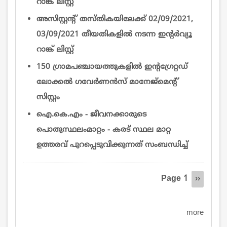
റാങ്ക് ലിസ്റ്റ്
അസിസ്റ്റന്റ് തസ്തികയിലേക്ക് 02/09/2021,
03/09/2021 തീയതികളിൽ നടന്ന ഇന്റര്‍വ്യൂ
റാങ്ക് ലിസ്റ്റ്
150 ഗ്രാമപഞ്ചായത്തുകളിൽ ഇന്റഗ്രേറ്റഡ്
ലോക്കൽ ഗവേർണൻസ് മാനേജ്‌മെന്റ്
സിസ്റ്റം
ഐ.കെ.എം - ജീവനക്കാരുടെ
പൊതുസ്ഥലംമാറ്റം - കരട് സ്ഥല മാറ്റ
ഉത്തരവ് പുറപ്പെടുവിക്കുന്നത് സംബന്ധിച്ച്
Pagination
Page 1
Next
››
page
more