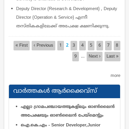
Deputy Director (Research & Development) , Deputy
Director (Operation & Service) എന്നീ
തസ്തികകളിലേക്ക് അപേക്ഷ ക്ഷണിക്കുന്നു.
Pagination
First
« First
Previous
‹ Previous
Page
1
Current
2
Page
3
Page
4
Page
5
Page
6
Page
7
Page
8
page
page
page
…
Page
9
Next
Next ›
Last
Last »
page
page
more
വാര്‍ത്തകള്‍ ആര്‍ക്കൈവ്സ്
എല്ലാ ഗ്രാമപഞ്ചായത്തുകളിലും ഓൺലൈൻ
അപേക്ഷയും ഓൺലൈൻ പേയ്‌മെന്റും
ഐ.കെ.എം - Senior Developer,Junior