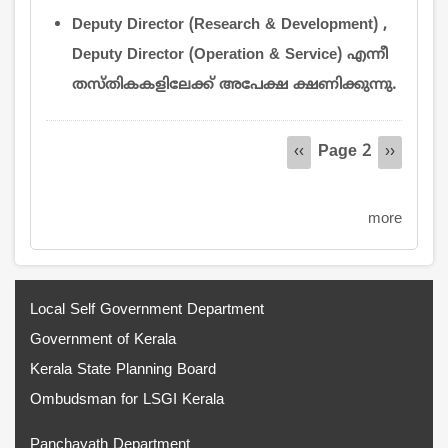
Deputy Director (Research & Development) ,
Deputy Director (Operation & Service) എന്നീ
തസ്തികകളിലേക്ക് അപേക്ഷ ക്ഷണിക്കുന്നു.
Pagination
Page 2
Previous
‹‹
Next
››
page
page
more
Local Self Government Department
Government of Kerala
Kerala State Planning Board
Ombudsman for LSGI Kerala
Panchayath Department